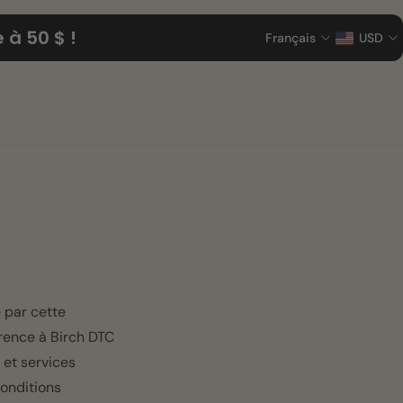
à 50 $ !
Français
USD
é par cette
férence à Birch DTC
 et services
conditions