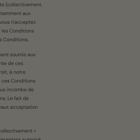
te (collectivement,
 notamment aux
 vous n'acceptez
i les Conditions
s Conditions.
ement soumis aux
ente de ces
oit, à notre
e ces Conditions
 vous incombe de
s. Le fait de
 vaut acceptation
(collectivement «
résentant autorisé