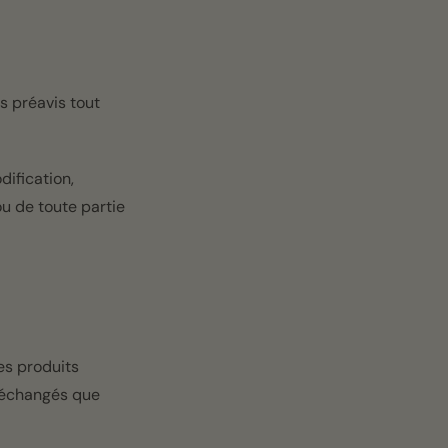
s préavis tout
ification,
u de toute partie
es produits
u échangés que