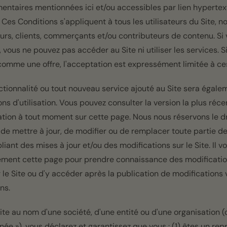
entaires mentionnées ici et/ou accessibles par lien hypertex
). Ces Conditions s'appliquent à tous les utilisateurs du Site,
seurs, clients, commerçants et/ou contributeurs de contenu. Si
 vous ne pouvez pas accéder au Site ni utiliser les services. S
omme une offre, l'acceptation est expressément limitée à ce
ctionnalité ou tout nouveau service ajouté au Site sera égal
ns d'utilisation. Vous pouvez consulter la version la plus réc
sation à tout moment sur cette page. Nous nous réservons le dr
, de mettre à jour, de modifier ou de remplacer toute partie d
bliant des mises à jour et/ou des modifications sur le Site. Il
ement cette page pour prendre connaissance des modification
er le Site ou d'y accéder après la publication de modifications
ns.
 Site au nom d'une société, d'une entité ou d'une organisation 
ée »), vous déclarez et garantissez que vous : (1) êtes un rep