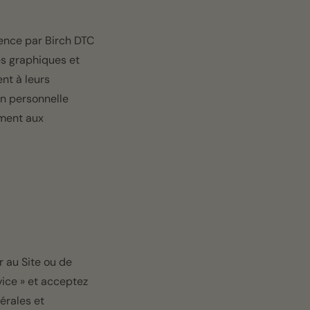
cence par Birch DTC
es graphiques et
nt à leurs
on personnelle
ément aux
r au Site ou de
rvice » et acceptez
nérales et