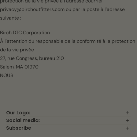
protection de la vie privée à l’adresse courriel
privacy@birchoutfitters.com ou par la poste à l’adresse
suivante :
Birch DTC Corporation
À l'attention du responsable de la conformité à la protection
de la vie privée
27, rue Congress, bureau 210
Salem, MA 01970
NOUS
Our Logo:
Social media:
Subscribe
Venez vivre l'aventure avec nous ! Suivez-nous sur Instagram
@livoutdoor et taguez-nous pour bénéficier de 20 % de
Inscrivez-vous à notre liste de diffusion et soyez le premier à