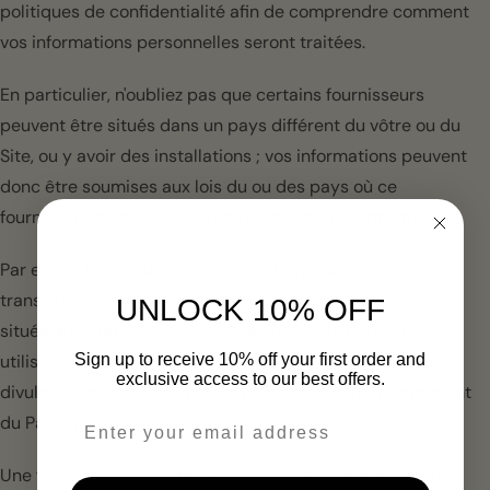
politiques de confidentialité afin de comprendre comment
vos informations personnelles seront traitées.
En particulier, n'oubliez pas que certains fournisseurs
peuvent être situés dans un pays différent du vôtre ou du
Site, ou y avoir des installations ; vos informations peuvent
donc être soumises aux lois du ou des pays où ce
fournisseur de services ou ses installations sont situés.
Par exemple, si vous êtes situé au Canada et que votre
transaction est traitée par une passerelle de paiement
UNLOCK 10% OFF
située aux États-Unis, vos renseignements personnels
Sign up to receive 10% off your first order and
utilisés pour effectuer cette transaction pourraient être
exclusive access to our best offers.
divulgués en vertu de la législation américaine, notamment
Email
du Patriot Act.
Une fois que vous quittez le Site ou que vous êtes redirigé