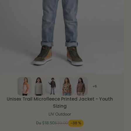
VUE RAPIDE
+6
Unisex Trail Microfleece Printed Jacket - Youth
Sizing
LIV Outdoor
Du
$18.50
$30.00
-38 %