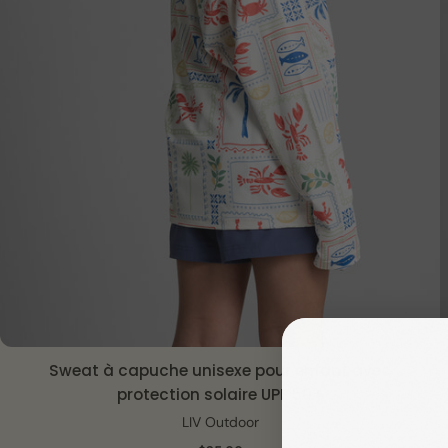
Sweat à capuche unisexe pour enfant avec
VUE RAPIDE
protection solaire UPF 50+
LIV Outdoor