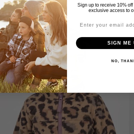
$30.00
Sign up to receive 10% off 
exclusive access to ou
En vente
Email
SIGN ME 
NO, THAN