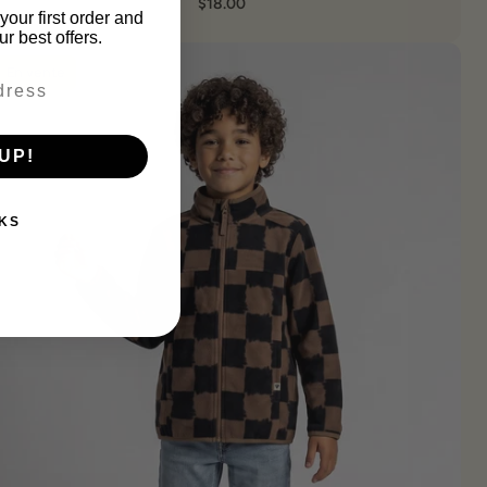
$18.00
your first order and
r best offers.
En vente
UP!
KS