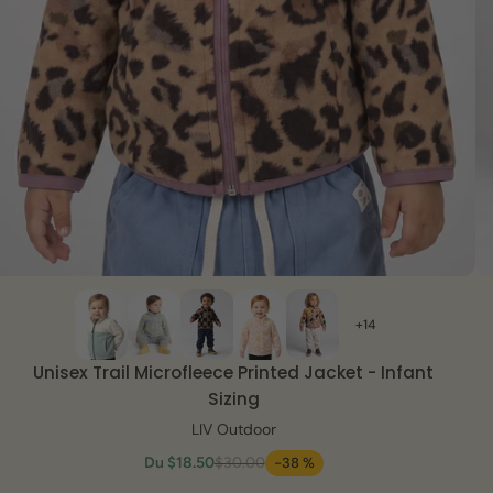
VUE RAPIDE
+14
Unisex Trail Microfleece Printed Jacket - Infant
Sizing
LIV Outdoor
Du
$18.50
$30.00
-38 %