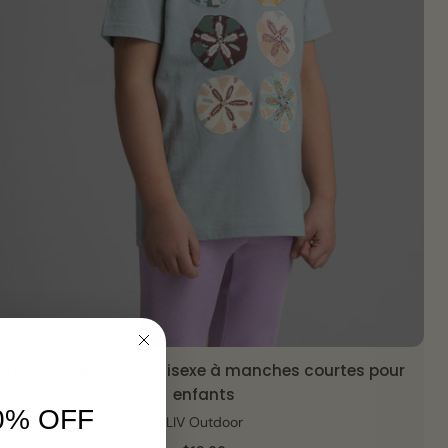
T-shirt graphique unisexe à manches courtes pour
VUE RAPIDE
enfants
0% OFF
LIV Outdoor