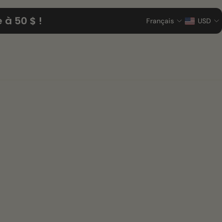
à 50 $ !
Français
USD