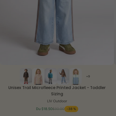
VUE RAPIDE
+9
Unisex Trail Microfleece Printed Jacket - Toddler
Sizing
LIV Outdoor
Du
$18.50
$30.00
-38 %