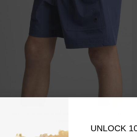
Short hybride tissé extensible River pour enfant
VUE RAPIDE
(unisexe)
UNLOCK 1
LIV Outdoor