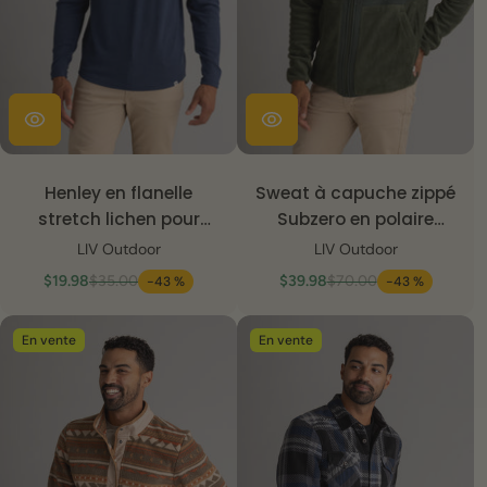
Henley en flanelle
Sweat à capuche zippé
stretch lichen pour
Subzero en polaire
homme
épaisse pour homme
LIV Outdoor
LIV Outdoor
$19.98
$35.00
$39.98
$70.00
-43 %
-43 %
En vente
En vente