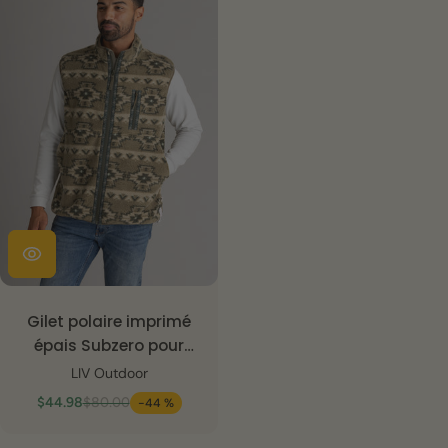
Gilet polaire imprimé
épais Subzero pour
homme
LIV Outdoor
$44.98
$80.00
-44 %