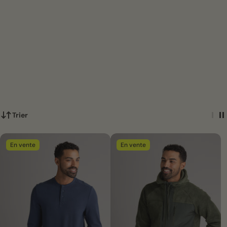
Trier
En vente
En vente