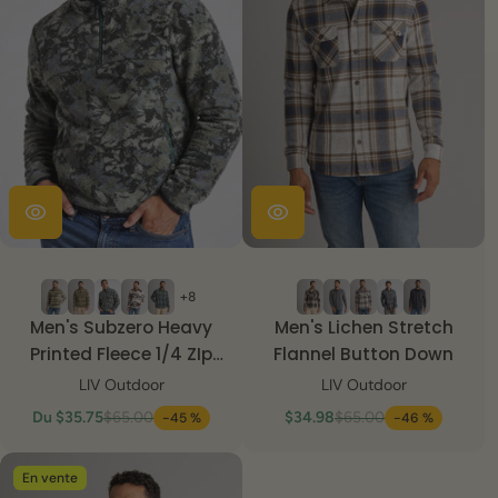
+8
Men's Subzero Heavy
Men's Lichen Stretch
Printed Fleece 1/4 ZIp
Flannel Button Down
Pullover
LIV Outdoor
LIV Outdoor
Du
$35.75
$65.00
$34.98
$65.00
-45 %
-46 %
En vente