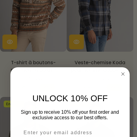
T-shirt à boutons-
Veste-chemise Koda
pression en polaire
pour homme doublée en
imprimée épaisse
sherpa
LIV Outdoor
LIV Outdoor
Subzero pour homme
$39.98
$70.00
$44.98
$80.00
-43 %
-44 %
UNLOCK 10% OFF
En vente
En vente
Sign up to receive 10% off your first order and
exclusive access to our best offers.
Email