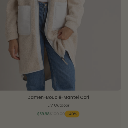
Damen-Bouclé-Mantel Cori
SCHNELLANSICHT
LIV Outdoor
$59.98
$100.00
-40%