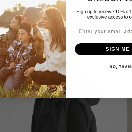
Coat
LIV Outdoor
Sign up to receive 10% off 
exclusive access to ou
$44.98
$79.99
-44%
Email
Sonderangebot
SIGN ME 
NO, THAN