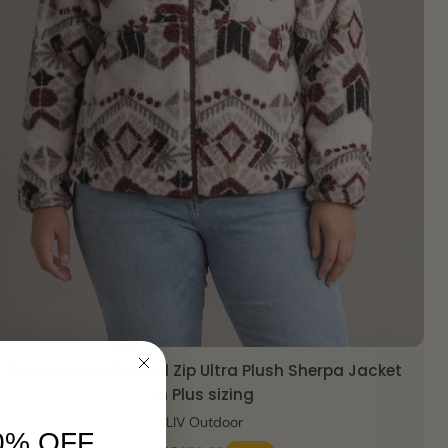
Women's Ainsley Full Zip Ultra Plush Sherpa Jacket
SCHNELLANSICHT
in Plus sizing
LIV Outdoor
0% OFF