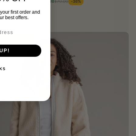
$44.98
$70.00
-36%
your first order and
r best offers.
Sonderangebot
UP!
KS