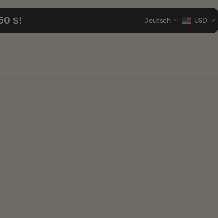
50 $!
Deutsch
USD