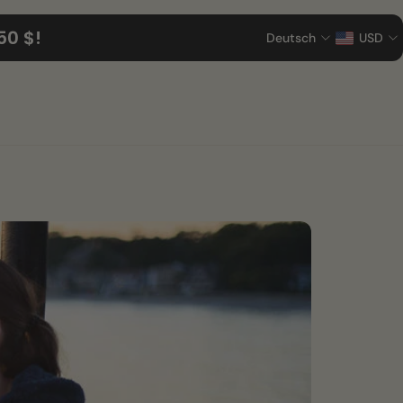
50 $!
Deutsch
USD