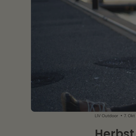
LIV Outdoor
7. Okt
Herbst