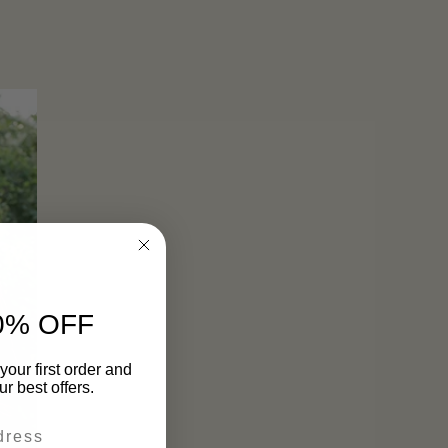
0% OFF
your first order and
r best offers.